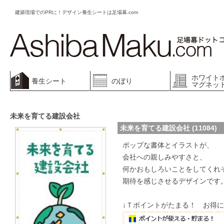
建築現場でのPRに！デザイン養生シートは足場幕.com
ホワイト
養生シート
のぼり
マグネッ
未来を育てる建設会社
未来を育てる建設会社 (11084)
ポップな書体とイラストが、
会社への親しみやすさと、
何かおもしろいことをしてくれ
期待を感じさせるデザインです
↓Ｔポイントがたまる！ お得